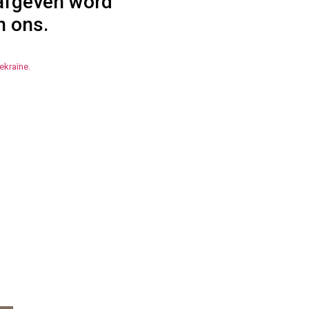
 afgeven word
n ons.
ekraïne.