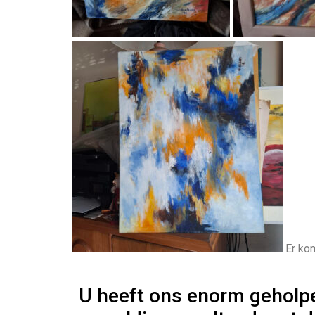
Er kom
U heeft ons enorm geholp