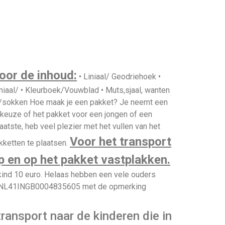
oor de inhoud:
• Liniaal/ Geodriehoek •
niaal/ • Kleurboek/Vouwblad • Muts,sjaal, wanten
d/sokken Hoe maak je een pakket? Je neemt een
keuze of het pakket voor een jongen of een
aatste, heb veel plezier met het vullen van het
Voor het transport
kketten te plaatsen.
op en op het pakket vastplakken.
nd 10 euro. Helaas hebben een vele ouders
e is NL41INGB0004835605 met de opmerking
ransport naar de kinderen die in