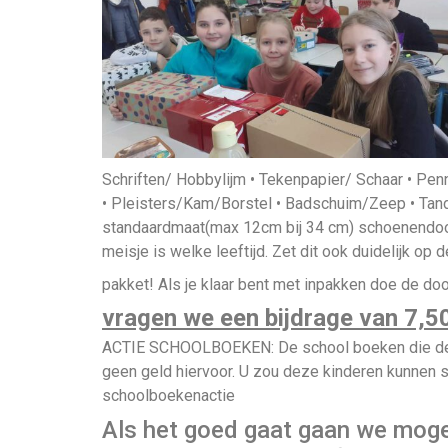
Schriften/ Hobbylijm • Tekenpapier/ Schaar • Pen
• Pleisters/Kam/Borstel • Badschuim/Zeep • Ta
standaardmaat(max 12cm bij 34 cm) schoenendoos 
meisje is welke leeftijd. Zet dit ook duidelijk op
pakket! Als je klaar bent met inpakken doe de do
vragen we een bijdrage van
7,5
ACTIE SCHOOLBOEKEN: De school boeken die deze
geen geld hiervoor. U zou deze kinderen kunnen
schoolboekenactie
Als het goed gaat gaan we mogeli