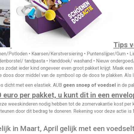
Tips v
nen/Potloden • Kaarsen/Kerstversiering • Puntenslijper/Gum • Li
ndenborstel/ tandpasta • Handdoek/ washand • Nieuw ondergoe
zodat ieder kind ongeveer even groot pakket krijgt. Maak een 
 de doos door middel van de symbool op de doos te plakken. Als l
os dicht met een elastiek. AUB
geen snoep of voedsel
in de pa
0
euro per pakket, u kunt dit in een envel
 weeskinderen nodig hebben tot de zomervakantie kost per ki
 steunen door dit bedrag te doneren. Rekening voor deze acti
jk in Maart, April gelijk met een voedselt