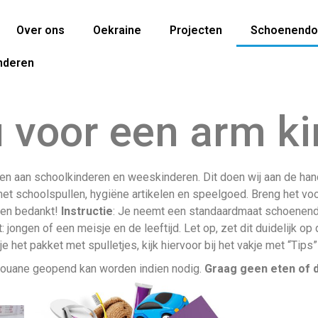
Over ons
Oekraine
Projecten
Schoenendo
nderen
 voor een arm k
tdelen aan schoolkinderen en weeskinderen. Dit doen wij aan de 
t schoolspullen, hygiëne artikelen en speelgoed. Breng het voo
ren bedankt!
Instructie
: Je neemt een standaardmaat schoenend
 jongen of een meisje en de leeftijd. Let op, zet dit duidelijk o
je het pakket met spulletjes, kijk hiervoor bij het vakje met “Tip
 douane geopend kan worden indien nodig.
Graag geen eten of d