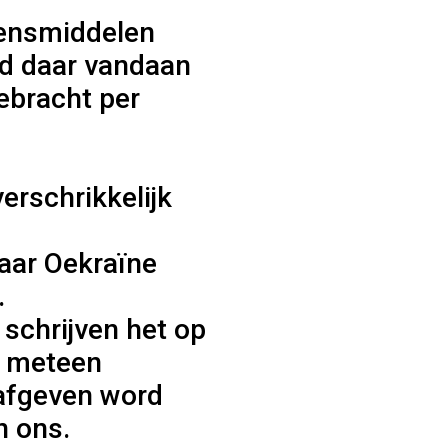
vensmiddelen
d daar vandaan
ebracht per
erschrikkelijk
aar Oekraïne
.
schrijven het op
t meteen
 afgeven word
n ons.