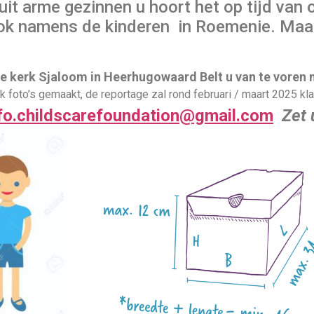
 uit arme gezinnen u hoort het op tijd va
k namens de kinderen in Roemenie. Maar 
de kerk Sjaloom in Heerhugowaard
Belt u van te voren
 foto’s gemaakt, de reportage zal rond februari /
maart
202
5
kla
fo.childscarefoundation@gmail.com
Zet 